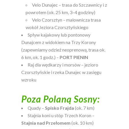
Velo Dunajec – trasa do Szczawnicy i z
powrotem (ok. 25 km, 3–4 godziny)
Velo Czorsztyn – malownicza trasa
wokół Jeziora Czorsztyńskiego
Spływ kajakowy lub pontonowy
Dunajcem z widokiem na Trzy Korony
(zapewniamy odzież neoprenową, trasa ok.
6 km, ok. 1 godz.) –
PORT PIENIN
Raj dla wędkarzy i morsów – jezioro
Czorsztyńskie i rzeka Dunajec w zasięgu
wzroku
Poza Polaną Sosny:
Quady –
Spisko Frajda
(ok. 7 km)
Stajnia koni u stóp Trzech Koron –
Stajnia nad Przełomem
(ok. 10 km)