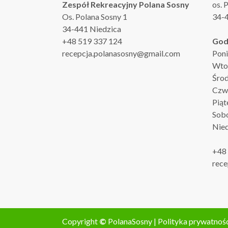
Zespół Rekreacyjny Polana Sosny
os. 
Os. Polana Sosny 1
34-4
34-441 Niedzica
+48 519 337 124
God
recepcja.polanasosny@gmail.com
Poni
Wtor
Środ
Czwa
Piąt
Sobo
Nied
+48
rece
Copyright
©
PolanaSosny |
Polityka prywatnoś